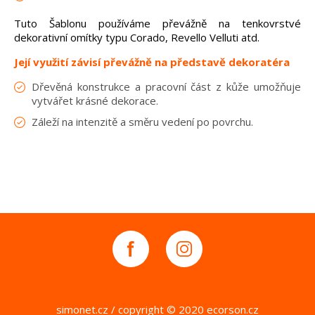
Tuto Šablonu používáme převážně na tenkovrstvé
dekorativní omítky typu Corado, Revello Velluti atd.
Její využití závisí převážně na představě dekoratéra
Dřevěná konstrukce a pracovní část z kůže umožňuje
vytvářet krásné dekorace.
Záleží na intenzitě a směru vedení po povrchu.
simonet.cz
/ copyright © 2020 ecorson.cz