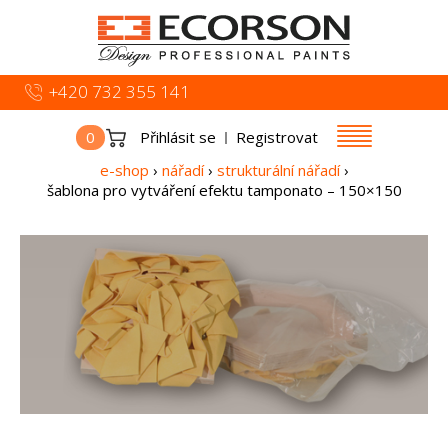
+420 732 355 141
0
Přihlásit se
Registrovat
e-shop
›
nářadí
›
strukturální nářadí
›
šablona pro vytváření efektu tamponato – 150×150